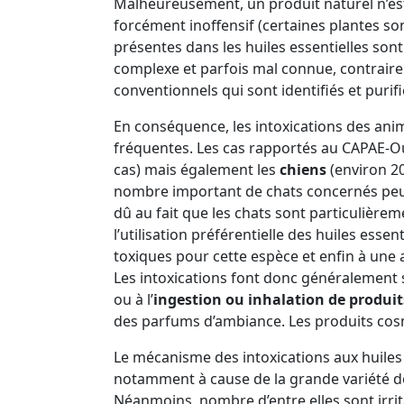
Malheureusement, un produit naturel n’es
forcément inoffensif (certaines plantes so
présentes dans les huiles essentielles son
complexe et parfois mal connue, contrair
conventionnels qui sont identifiés et purifi
En conséquence, les intoxications des ani
fréquentes. Les cas rapportés au CAPAE-O
cas) mais également les
chiens
(environ 20
nombre important de chats concernés peut 
dû au fait que les chats sont particulièrem
l’utilisation préférentielle des huiles ess
toxiques pour cette espèce et enfin à une 
Les intoxications font donc généralement su
ou à l’
ingestion ou inhalation de produi
des parfums d’ambiance. Les produits cos
Le mécanisme des intoxications aux huiles
notamment à cause de la grande variété d
Néanmoins, nombre d’entre elles sont irrit